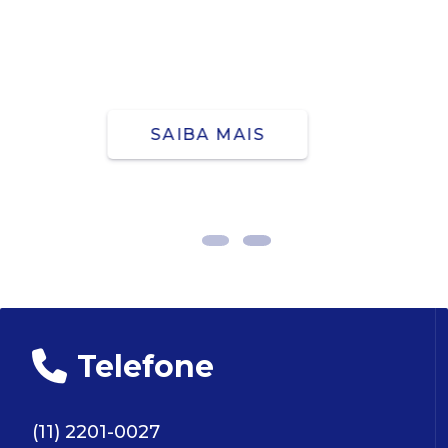
Combine segurança e estética em sua construção.
Soluções elegantes e resistentes para o seu projeto!
SAIBA MAIS
Telefone
(11) 2201-0027