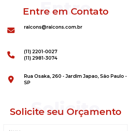
Entre
Entre em Contato
raicons@raicons.com.br
(11) 2201-0027
(11) 2981-3074
Rua Osaka, 260 - Jardim Japao, São Paulo -
SP
Solicite
Solicite seu Orçamento